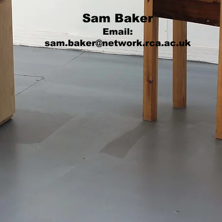
Sam Baker
Email:
sam.baker@network.rca.ac.uk